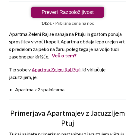
Preveri Razpoložljivost
142 €
/ Približna cena na noč
Apartma Zeleni Raj se nahaja na Ptuju in gostom ponuja
sprostitev v vroči kopeli. Apartma obdaja lepo urejen vrt
s predelom za peko na žaru, poleg tega je na voljo tudi
Več o tem
zasebno parkirišče.
▾
Tip sobe v
Apartma Zeleni Raj Ptuj
, ki vključuje
jacuzzijem, je:
Apartma z 2 spalnicama
Primerjava Apartmajev z Jacuzzijem
Ptuj
Tukaj najdete primerjavo nastanitev z jacuzzijem v Ptuju.