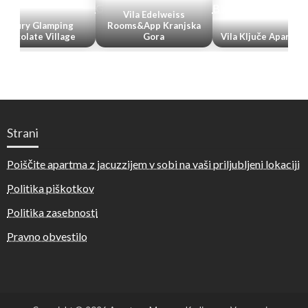
Vila Edelweiss
Glamping
Rooms&App Kranjska
e Village
Gora
Vila Ključe Apartments
Strani
Poiščite apartma z jacuzzijem v sobi na vaši priljubljeni lokaciji
Politika piškotkov
Politika zasebnosti
Pravno obvestilo