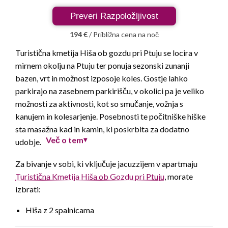
Preveri Razpoložljivost
194 €
/ Približna cena na noč
Turistična kmetija Hiša ob gozdu pri Ptuju se locira v
mirnem okolju na Ptuju ter ponuja sezonski zunanji
bazen, vrt in možnost izposoje koles. Gostje lahko
parkirajo na zasebnem parkirišču, v okolici pa je veliko
možnosti za aktivnosti, kot so smučanje, vožnja s
kanujem in kolesarjenje. Posebnosti te počitniške hiške
sta masažna kad in kamin, ki poskrbita za dodatno
Več o tem
udobje.
▾
Za bivanje v sobi, ki vključuje jacuzzijem v apartmaju
Turistična Kmetija Hiša ob Gozdu pri Ptuju
, morate
izbrati:
Hiša z 2 spalnicama