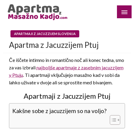
Skip
to
content
Poiščite hotele z zasebnimi masažnimi kadmi za svoja
Apartma z Jacuzzijem
najljubša mesta
APARTMAJI Z JACUZZIJEM SLOVENIJA
Apartma z Jacuzzijem Ptuj
Če iščete intimno in romantično noč ali konec tedna, smo
za vas izbrali
najboljše apartmaje z zasebnim jacuzzijem
v Ptuju
. Ti apartmaji vključujejo masažno kad v sobi da
lahko uživate v dvoje ali se sprostite med bivanjem.
Apartmaji z Jacuzzijem Ptuj
Kakšne sobe z jacuzzijem so na voljo?