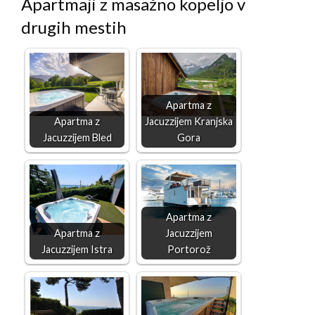
Apartmaji z masažno kopeljo v
drugih mestih
Apartma z
Apartma z
Jacuzzijem Kranjska
Jacuzzijem Bled
Gora
Apartma z
Apartma z
Jacuzzijem
Jacuzzijem Istra
Portorož