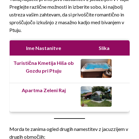
Preglejte različne možnosti in izberite sobo, ki najbolj
ustreza vašim zahtevam, da si privoščite romantično in
sproščujočo izkušnjo z masažno kadjo med bivanjem v
Ptuju.
Ime Nastanitve
Slika
S
Turistična Kmetija Hiša ob
Gozdu pri Ptuju
Apartma Zeleni Raj
Morda te zanima ogled drugih namestitev z jacuzzijem v
drugih območjih: