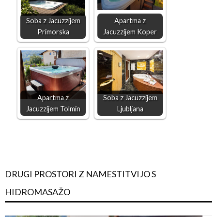
Soba z Jacuzzijem
Apartma z
Primorska
Jacuzzijem Koper
Apartma z
Soba z Jacuzzijem
Jacuzzijem Tolmin
Ljubljana
DRUGI PROSTORI Z NAMESTITVIJO S
HIDROMASAŽO