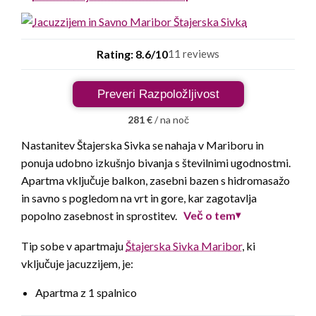
Rating: 8.6/10
11 reviews
Preveri Razpoložljivost
281 €
/ na noč
Nastanitev Štajerska Sivka se nahaja v Mariboru in
ponuja udobno izkušnjo bivanja s številnimi ugodnostmi.
Apartma vključuje balkon, zasebni bazen s hidromasažo
in savno s pogledom na vrt in gore, kar zagotavlja
Več o tem
popolno zasebnost in sprostitev.
▾
Tip sobe v apartmaju
Štajerska Sivka Maribor
, ki
vključuje jacuzzijem, je:
Apartma z 1 spalnico