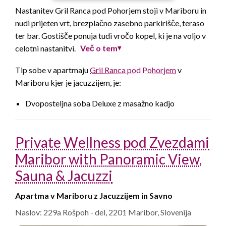
Nastanitev Gril Ranca pod Pohorjem stoji v Mariboru in
nudi prijeten vrt, brezplačno zasebno parkirišče, teraso
ter bar. Gostišče ponuja tudi vročo kopel, ki je na voljo v
Več o tem
celotni nastanitvi.
▾
Tip sobe v apartmaju
Gril Ranca pod Pohorjem
v
Mariboru kjer je jacuzzijem, je:
Dvoposteljna soba Deluxe z masažno kadjo
Private Wellness pod Zvezdami
Maribor with Panoramic View,
Sauna & Jacuzzi
Apartma v Mariboru z Jacuzzijem in Savno
Naslov: 229a Rošpoh - del, 2201 Maribor, Slovenija