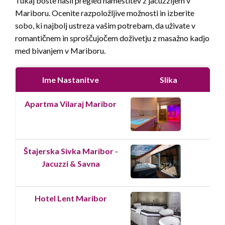
Tukaj boste našli pregled namestitev z jacuzzijem v
Mariboru. Ocenite razpoložljive možnosti in izberite
sobo, ki najbolj ustreza vašim potrebam, da uživate v
romantičnem in sproščujočem doživetju z masažno kadjo
med bivanjem v Mariboru.
Ime Nastanitve
Slika
S
Apartma Vilaraj Maribor
Štajerska Sivka Maribor -
Jacuzzi & Savna
Hotel Lent Maribor