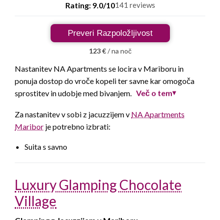
Rating: 9.0/10
141 reviews
Preveri Razpoložljivost
123 €
/ na noč
Nastanitev NA Apartments se locira v Mariboru in
ponuja dostop do vroče kopeli ter savne kar omogoča
Več o tem
sprostitev in udobje med bivanjem.
▾
Za nastanitev v sobi z jacuzzijem v
NA Apartments
Maribor
je potrebno izbrati:
Suita s savno
Luxury Glamping Chocolate
Village