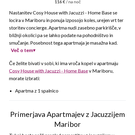
116 €
/ na noč
Nastanitev Cosy House with Jacuzzi - Home Base se
locira v Mariboru in ponuja izposojo koles, urejen vrt ter
storitev concierge. Apartma nudi zasebno parkirišče, v
bližnji okolici pa se lahko podate na pohodništvo in
smučanje. Posebnost tega apartmaja je masažna kad.
Več o tem
▾
Če želite bivati v sobi, ki ima vroča kopel v apartmaju
Cosy House with Jacuzzi - Home Base
v Mariboru,
morate izbrati:
Apartma z 1 spalnico
Primerjava Apartmajev z Jacuzzijem
Maribor