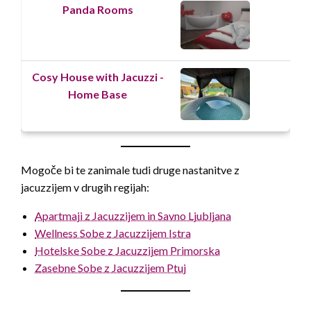
Panda Rooms
Cosy House with Jacuzzi -
Home Base
Mogoče bi te zanimale tudi druge nastanitve z
jacuzzijem v drugih regijah:
Apartmaji z Jacuzzijem in Savno Ljubljana
Wellness Sobe z Jacuzzijem Istra
Hotelske Sobe z Jacuzzijem Primorska
Zasebne Sobe z Jacuzzijem Ptuj