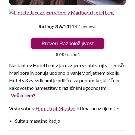
Rating: 8.6/10
1182 reviews
Preveri Razpoložljivost
87 €
/ na noč
Nastanitev Hotel Lent z jacuzzijem v sobi stoji v središču
Maribora in ponuja udobno bivanje v prijetnem okolju.
Hotel s 3 zvezdicami je odličen za popotnike, ki iščejo
kakovostno namestitev z različnimi ugodnostmi.
Več o tem
▾
Vrsta sobe v
Hotel Lent Maribor
ki ima jacuzzijem, je:
Suita z masažno kadjo