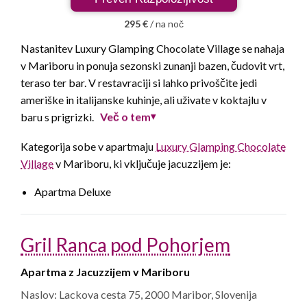
295 €
/ na noč
Nastanitev Luxury Glamping Chocolate Village se nahaja
v Mariboru in ponuja sezonski zunanji bazen, čudovit vrt,
teraso ter bar. V restavraciji si lahko privoščite jedi
ameriške in italijanske kuhinje, ali uživate v koktajlu v
Več o tem
baru s prigrizki.
▾
Kategorija sobe v apartmaju
Luxury Glamping Chocolate
Village
v Mariboru, ki vključuje jacuzzijem je:
Apartma Deluxe
Gril Ranca pod Pohorjem
Apartma z Jacuzzijem v Mariboru
Naslov: Lackova cesta 75, 2000 Maribor, Slovenija