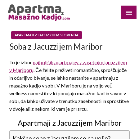
Skip
to
content
Poiščite hotele z zasebnimi masažnimi kadmi za svoja
Apartma z Jacuzzijem
najljubša mesta
APARTMAJI Z JACUZZIJEM SLOVENIJA
Soba z Jacuzzijem Maribor
To je izbor
najboljših apartmajev z zasebnim jacuzzijem
v Mariboru
. Če želite preživeti romantično, sproščujoče
in očarljivo bivanje, se lahko nastanite v apartmaju z
masažno kadjo v sobi. V Mariboru je na voljo več
wellness namestitev ki ponujajo masažno kad in savno v
sobi, da lahko uživate v trenutku zasebnosti in sprostitve
v dvoje ali z nekom, ki vam je pri srcu.
Apartmaji z Jacuzzijem Maribor
Kakšne sobe z jacuzzijem so na voljo?