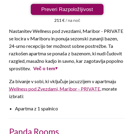
Preveri Razpoložljivost
211 €
/ na noč
Nastanitev Wellness pod zvezdami, Maribor - PRIVATE
se locira v Mariboru in ponuja sezonski zunanji bazen,
24-urno recepcijo ter možnost sobne postrežbe. Ta
razkošen apartma se ponaša z bazenom, ki nudi čudovit
razgled, masažno kadjo in savno, kar zagotavlja popolno
Več o tem
sprostitev.
▾
Za bivanje v sobi, ki vključuje jacuzzijem v apartmaju
Wellness pod Zvezdami, Maribor - PRIVATE
, morate
izbrati:
Apartma z 1 spalnico
Panda Rooms