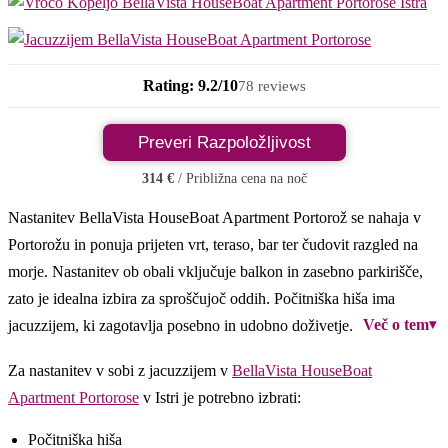
Rating: 9.2/10
78 reviews
Preveri Razpoložljivost
314 €
/ Približna cena na noč
Nastanitev BellaVista HouseBoat Apartment Portorož se nahaja v
Portorožu in ponuja prijeten vrt, teraso, bar ter čudovit razgled na
morje. Nastanitev ob obali vključuje balkon in zasebno parkirišče,
zato je idealna izbira za sproščujoč oddih. Počitniška hiša ima
Več o tem
▾
jacuzzijem, ki zagotavlja posebno in udobno doživetje.
Za nastanitev v sobi z jacuzzijem v
BellaVista HouseBoat
Apartment Portorose
v Istri je potrebno izbrati:
Počitniška hiša