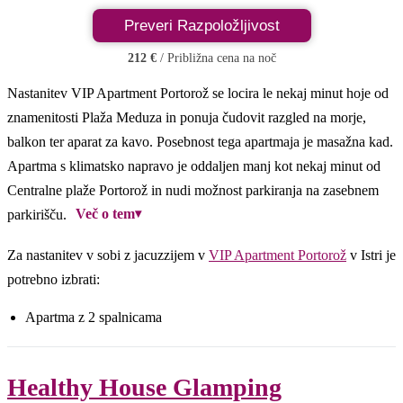
Preveri Razpoložljivost
212 €
/ Približna cena na noč
Nastanitev VIP Apartment Portorož se locira le nekaj minut hoje od
znamenitosti Plaža Meduza in ponuja čudovit razgled na morje,
balkon ter aparat za kavo. Posebnost tega apartmaja je masažna kad.
Apartma s klimatsko napravo je oddaljen manj kot nekaj minut od
Centralne plaže Portorož in nudi možnost parkiranja na zasebnem
Več o tem
▾
parkirišču.
Za nastanitev v sobi z jacuzzijem v
VIP Apartment Portorož
v Istri je
potrebno izbrati:
Apartma z 2 spalnicama
Healthy House Glamping