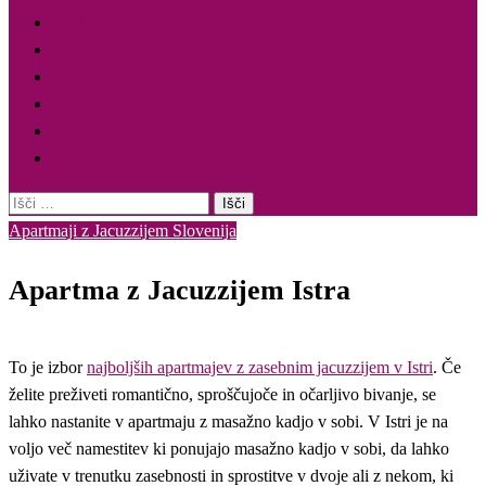
Maribor
Bohinj
Tolmin
Ptuj
Bled
Koper
Išči:
Apartmaji z Jacuzzijem Slovenija
Apartma z Jacuzzijem Istra
To je izbor
najboljših apartmajev z zasebnim jacuzzijem v Istri
. Če
želite preživeti romantično, sproščujoče in očarljivo bivanje, se
lahko nastanite v apartmaju z masažno kadjo v sobi. V Istri je na
voljo več namestitev ki ponujajo masažno kadjo v sobi, da lahko
uživate v trenutku zasebnosti in sprostitve v dvoje ali z nekom, ki