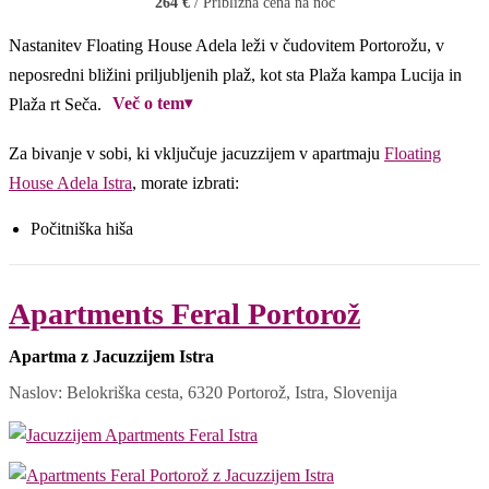
264 €
/ Približna cena na noč
Nastanitev Floating House Adela leži v čudovitem Portorožu, v
neposredni bližini priljubljenih plaž, kot sta Plaža kampa Lucija in
Več o tem
▾
Plaža rt Seča.
Za bivanje v sobi, ki vključuje jacuzzijem v apartmaju
Floating
House Adela Istra
, morate izbrati:
Počitniška hiša
Apartments Feral Portorož
Apartma z Jacuzzijem Istra
Naslov: Belokriška cesta, 6320 Portorož, Istra, Slovenija