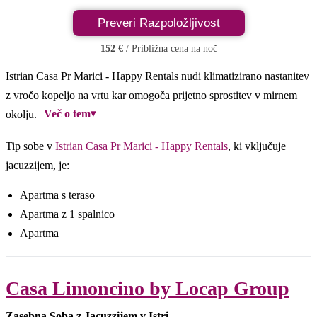
Preveri Razpoložljivost
152 €
/ Približna cena na noč
Istrian Casa Pr Marici - Happy Rentals nudi klimatizirano nastanitev
z vročo kopeljo na vrtu kar omogoča prijetno sprostitev v mirnem
Več o tem
▾
okolju.
Tip sobe v
Istrian Casa Pr Marici - Happy Rentals
, ki vključuje
jacuzzijem, je:
Apartma s teraso
Apartma z 1 spalnico
Apartma
Casa Limoncino by Locap Group
Zasebna Soba z Jacuzzijem v Istri