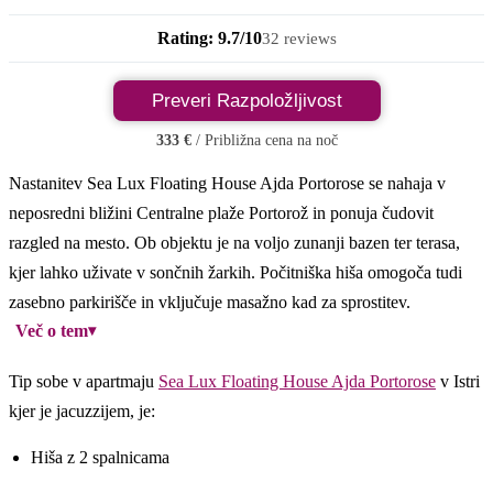
Rating: 9.7/10
32 reviews
Preveri Razpoložljivost
333 €
/ Približna cena na noč
Nastanitev Sea Lux Floating House Ajda Portorose se nahaja v
neposredni bližini Centralne plaže Portorož in ponuja čudovit
razgled na mesto. Ob objektu je na voljo zunanji bazen ter terasa,
kjer lahko uživate v sončnih žarkih. Počitniška hiša omogoča tudi
zasebno parkirišče in vključuje masažno kad za sprostitev.
Več o tem
▾
Tip sobe v apartmaju
Sea Lux Floating House Ajda Portorose
v Istri
kjer je jacuzzijem, je:
Hiša z 2 spalnicama