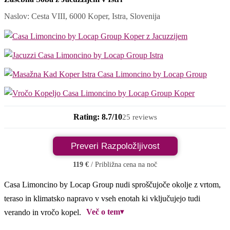
Naslov: Cesta VIII, 6000 Koper, Istra, Slovenija
Rating: 8.7/10
25 reviews
Preveri Razpoložljivost
119 €
/ Približna cena na noč
Casa Limoncino by Locap Group nudi sproščujoče okolje z vrtom,
teraso in klimatsko napravo v vseh enotah ki vključujejo tudi
Več o tem
▾
verando in vročo kopel.